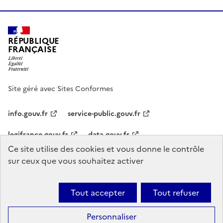
RÉPUBLIQUE
FRANÇAISE
Site géré avec Sites Conformes
info.gouv.fr
service-public.gouv.fr
legifrance.gouv.fr
data.gouv.fr
Ce site utilise des cookies et vous donne le contrôle
sur ceux que vous souhaitez activer
Accessibilité : non conforme
Mentions légales
Plan du site
Gestion des cookies
Paramètres d’affichage
Tout accepter
Tout refuser
Sauf mention explicite de propriété intellectuelle détenue par des tiers,
les contenus de ce site sont proposés sous
licence etalab-2.0
Ce
Personnaliser
site est fait avec
Sites Conformes